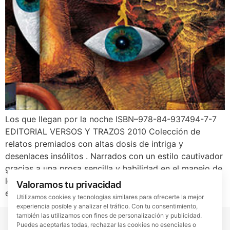
Los que llegan por la noche ISBN–978-84-937494-7-7
EDITORIAL VERSOS Y TRAZOS 2010 Colección de
relatos premiados con altas dosis de intriga y
desenlaces insólitos . Narrados con un estilo cautivador
gracias a una prosa sencilla y habilidad en el manejo de
los diálogos. Una reflexión acerca del poder del azar
Valoramos tu privacidad
en nuestras vidas y la […]
Utilizamos cookies y tecnologías similares para ofrecerte la mejor
experiencia posible y analizar el tráfico. Con tu consentimiento,
también las utilizamos con fines de personalización y publicidad.
Puedes aceptarlas todas, rechazar las cookies no esenciales o